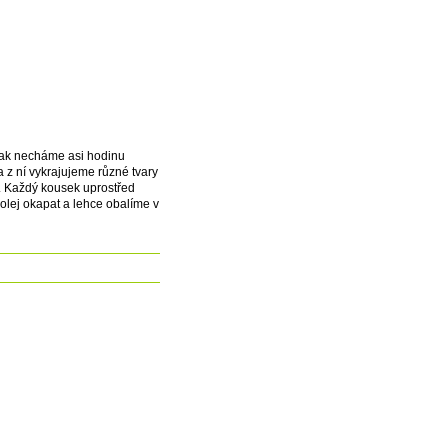
pak necháme asi hodinu
a z ní vykrajujeme různé tvary
ví. Každý kousek uprostřed
lej okapat a lehce obalíme v