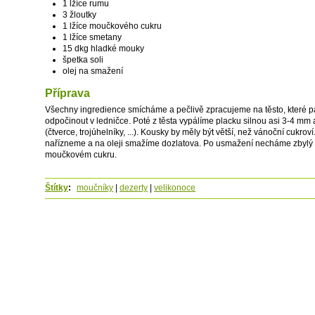
1 lžíce rumu
3 žloutky
1 lžíce moučkového cukru
1 lžíce smetany
15 dkg hladké mouky
špetka soli
olej na smažení
Příprava
Všechny ingredience smícháme a pečlivě zpracujeme na těsto, které 
odpočinout v ledničce. Poté z těsta vypálíme placku silnou asi 3-4 mm 
(čtverce, trojúhelníky, ...). Kousky by měly být větší, než vánoční cukro
nařízneme a na oleji smažíme dozlatova. Po usmažení necháme zbylý o
moučkovém cukru.
Štítky
:
moučníky
|
dezerty
|
velikonoce