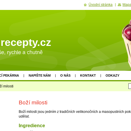
Úvodní stránka
Mapa
recepty.cz
e, rychle a chutně
Í PEKÁRNA
NAPIŠTE NÁM
O NÁS
KONTAKT
ODKAZY
í milosti
Boží milosti
Boží milosti jsou jedním z tradičních velikonočních a masopustních pok
udělat.
Ingredience