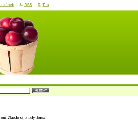
 stránek
RSS
Tisk
rmů. Zkuste si je tedy doma