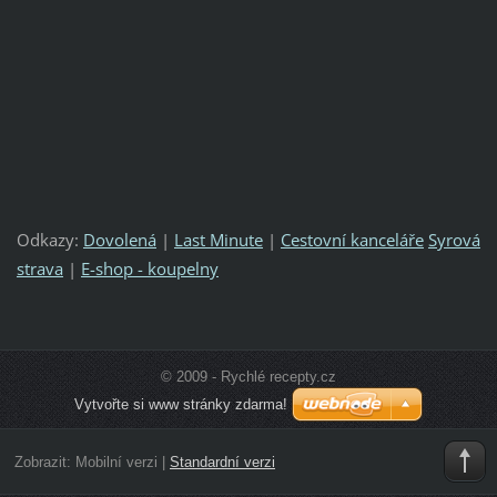
Odkazy:
Dovolená
|
Last Minute
|
Cestovní kanceláře
Syrová
strava
|
E-shop - koupelny
© 2009 - Rychlé recepty.cz
Vytvořte si www stránky zdarma!
Zobrazit:
Mobilní verzi
|
Standardní verzi