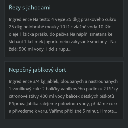
Řezy s jahodami
Ingredience Na těsto: 4 vejce 25 dkg práškového cukru
25 dkg polohrubé mouky 10 lžic vlažné vody 10 lžic
oleje 1 lžička prášku do pečiva Na náplň: smetana ke
šlehání 1 kelímek jogurtu nebo zakysané smetany Na
želé: 500 ml vody 1 dcl sirupu...
Nepečný jablkový dort
Ingredience 3/4 kg jablek, oloupaných a nastrouhaných
1 vanilkový cukr 2 balíčky vanilkového pudinku 2 lžičky
citronové šťávy 400 ml vody balíček dětských piškotů
Příprava Jablka zalejeme polovinou vody, přidáme cukr
a přivedeme k varu. Vaříme přibližně 5 minut. Hmota...